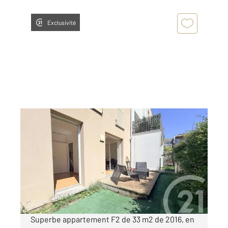
Exclusivité
HERBLAY SUR SEINE 95
2
33 m
, 2 pièces
Ref : 27364
Appartement F2 à vendre
166 000 €
Visiter le site dédié
Superbe appartement F2 de 33 m2 de 2016, en