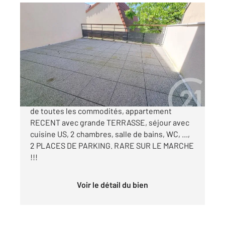
HERBLAY SUR SEINE 95
2
65,11 m
, 3 pièces
Ref : 27346
Appartement F3 à vendre
275 000 €
HERBLAY SUR SEINE Plein centre A 5 minutes
de toutes les commodités, appartement
RECENT avec grande TERRASSE, séjour avec
cuisine US, 2 chambres, salle de bains, WC, ...,
2 PLACES DE PARKING. RARE SUR LE MARCHE
!!!
Voir le détail du bien