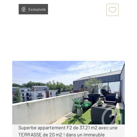
Exclusivité
HERBLAY SUR SEINE 95
2
37,21 m
, 2 pièces
Ref : 27348
Appartement F2 à vendre
199 500 €
Visiter le site dédié
Superbe appartement F2 de 37,21 m2 avec une
TERRASSE de 20 m2 ! dans un immeuble