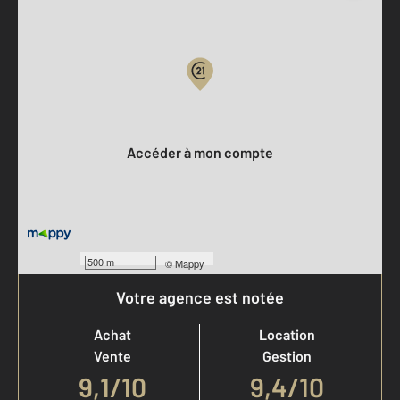
Parlons de vous, parlons biens
Votre compte :
Accéder à mon compte
500 m
©
Mappy
Votre agence est notée
Achat
Location
Vente
Gestion
9,1
/
10
9,4/10