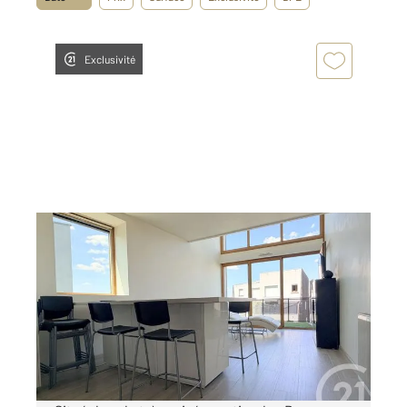
Exclusivité
HERBLAY SUR SEINE 95
2
48,20 m
, 2 pièces
Ref : 27293
Appartement Duplex à vendre
196 500 €
Visiter le site dédié