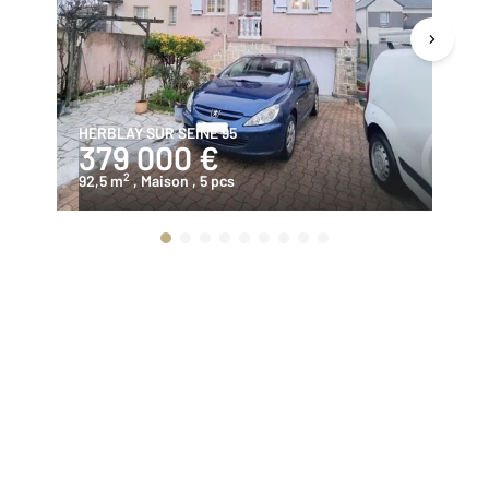
HERBLAY SUR SEINE 95
FR
379 000 €
1
2
92,5 m
, Maison
, 5 pcs
62