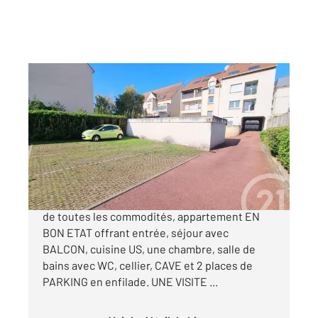
HERBLAY SUR SEINE 95
2
38,40 m
, 2 pièces
Ref : 27201
Appartement F2 à vendre
176 500 €
HERBLAY SUR SEINE Centre ville A proximité
de toutes les commodités, appartement EN
BON ETAT offrant entrée, séjour avec
BALCON, cuisine US, une chambre, salle de
bains avec WC, cellier, CAVE et 2 places de
PARKING en enfilade. UNE VISITE ...