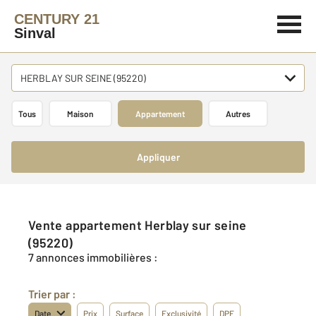
CENTURY 21
Sinval
HERBLAY SUR SEINE (95220)
Tous
Maison
Appartement
Autres
Appliquer
Vente appartement Herblay sur seine
(95220)
7 annonces immobilières :
Trier par :
Date
Prix
Surface
Exclusivité
DPE