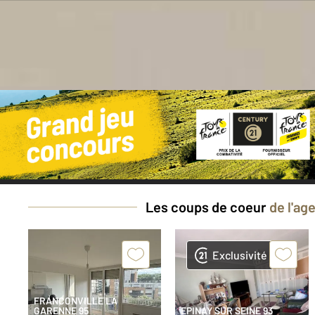
Bes
Les coups de coeur
de l'ag
Exclusivité
FRANCONVILLE LA
GARENNE 95
EPINAY SUR SEINE 93