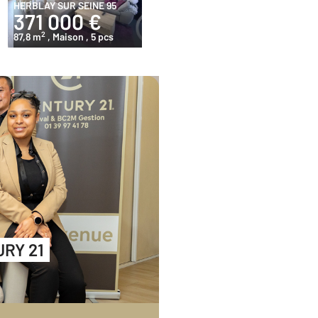
HERBLAY SUR SEINE 95
371 000 €
2
87,8 m
, Maison
, 5 pcs
URY 21