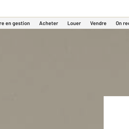
re en gestion
Acheter
Louer
Vendre
On re