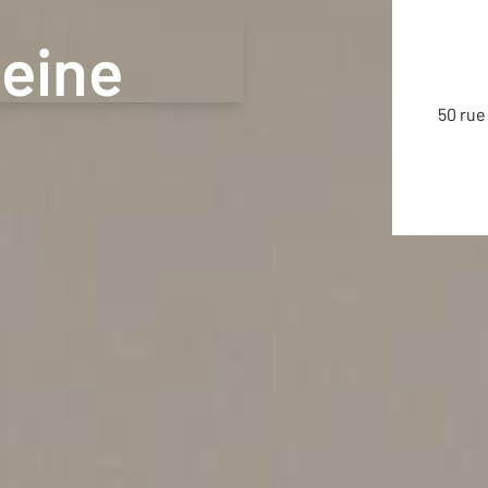
Seine
F4map © F4
Map data ©
OpenStreetMap contributors
Credits
50 rue