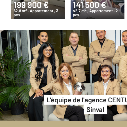
199 900 €
141 500 €
2
2
62,8 m
, Appartement
, 3
42,7 m
, Appartement
, 2
pcs
pcs
L'équipe de l'agence CENT
Sinval