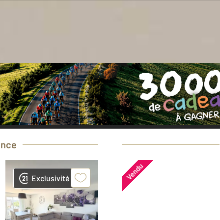
oin d'une estimation
gratuite
pour votre bi
Prendre rendez-vous avec un professionnel
ence
Vendu
Exclusivité