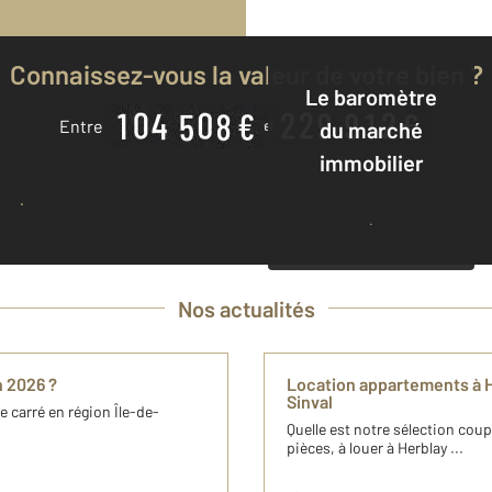
Connaissez-vous la valeur de votre bien ?
Le baromètre
Entre
du marché
immobilier
Je demande une estimation à mon
ombien vaut mon bien
agenc
Je découvre
Nos actualités
n 2026 ?
Location appartements à H
Sinval
 carré en région Île​-de​-
Quelle est notre sélection cou
pièces, à louer à Herblay ...