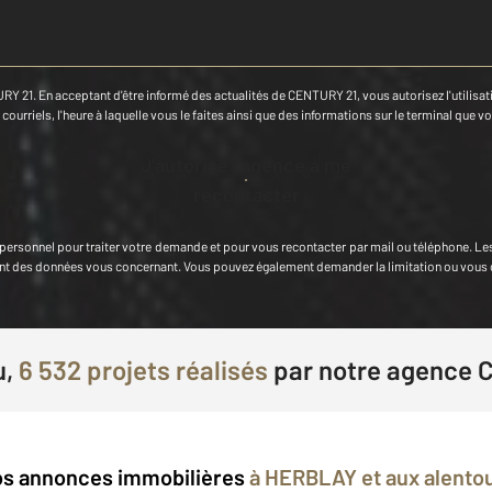
RY 21. En acceptant d'être informé des actualités de CENTURY 21, vous autorisez l'utilisatio
ourriels, l'heure à laquelle vous le faites ainsi que des informations sur le terminal que vo
J'autorise l'agence à me
recontacter
 personnel
pour traiter votre demande et pour vous recontacter par mail ou téléphone
.
Le
cement des données vous concernant. Vous pouvez également demander la limitation ou vous
u,
6 532 projets réalisés
par
notre agence 
s annonces immobilières
à HERBLAY et aux alento