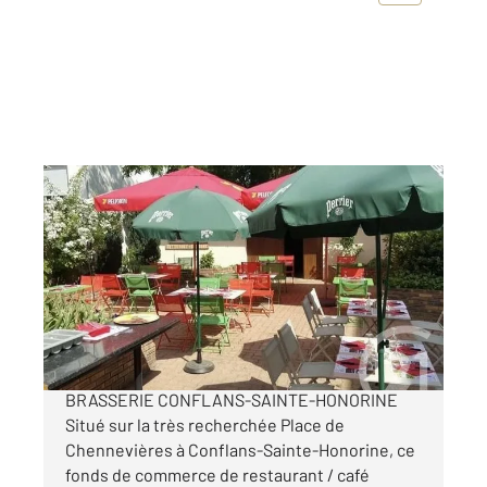
CONFLANS STE HONORINE 78
2
200 m
Ref : 27116
Commerce à vendre
175 000 €
FONDS DE COMMERCE RESTAURANT / CAFÉ
BRASSERIE CONFLANS-SAINTE-HONORINE
Situé sur la très recherchée Place de
Chennevières à Conflans-Sainte-Honorine, ce
fonds de commerce de restaurant / café