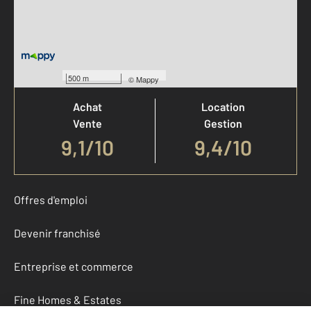
Votre agence est notée
500 m
©
Mappy
Achat
Location
Vente
Gestion
9,1
/
10
9,4/10
Offres d'emploi
Devenir franchisé
Entreprise et commerce
Fine Homes & Estates