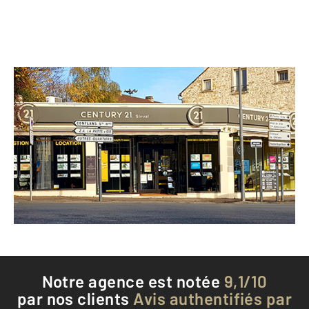
CENTURY 21 Sinval
50 rue du Général de Gaulle
HERBLAY - 95220
Envoyer un message
Téléphoner à l'agence
Notre agence est notée
9,1/10
par nos clients
Avis authentifiés par